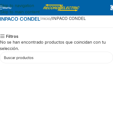
Skip to navigation
Menu
Skip to main content
INPACO CONDEL
Inicio
INPACO CONDEL
Filtros
No se han encontrado productos que coincidan con tu
selección.