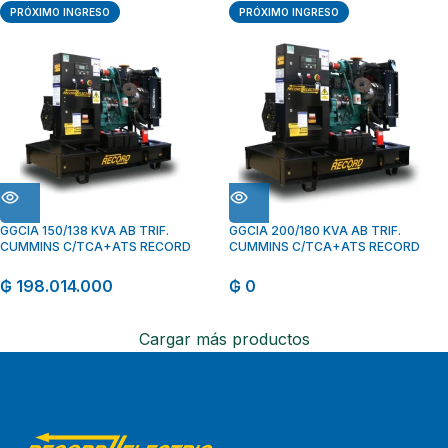
PRÓXIMO INGRESO
PRÓXIMO INGRESO
GGCIA 150/138 KVA AB TRIF.
GGCIA 200/180 KVA AB TRIF.
CUMMINS C/TCA+ATS RECORD
CUMMINS C/TCA+ATS RECORD
₲
198.014.000
₲
0
Cargar más productos