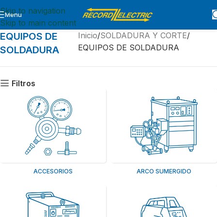
Skip to navigation
Menu
Skip to main content
EQUIPOS DE
Inicio
SOLDADURA Y CORTE
EQUIPOS DE SOLDADURA
SOLDADURA
Filtros
ACCESORIOS
ARCO SUMERGIDO