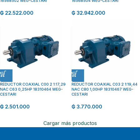
16568502 WEG-CESTARI
16568504 WEG-CESTARI
₲
22.522.000
₲
32.942.000
REDUCTOR COAXIAL C00 2 1:17,29
REDUCTOR COAXIAL C03 2 1:19,44
NAC C63 0,25HP 18310464 WEG-
NAC C80 1,00HP 18310467 WEG-
CESTARI
CESTARI
₲
2.501.000
₲
3.770.000
Cargar más productos