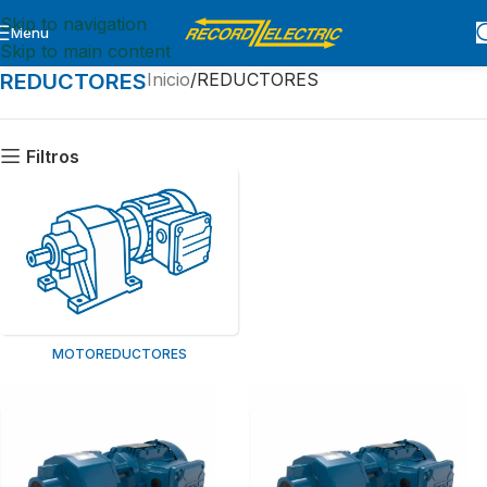
Skip to navigation
Menu
Skip to main content
REDUCTORES
Inicio
REDUCTORES
Filtros
MOTOREDUCTORES