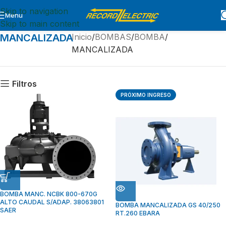
Skip to navigation
Menu
Skip to main content
MANCALIZADA
Inicio
BOMBAS
BOMBA
MANCALIZADA
Filtros
PRÓXIMO INGRESO
BOMBA MANC. NCBK 800-670G
ALTO CAUDAL S/ADAP. 38063801
BOMBA MANCALIZADA GS 40/250
SAER
RT.260 EBARA