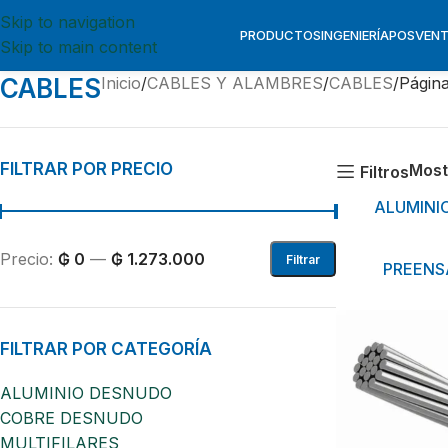
Skip to navigation
PRODUCTOS
INGENIERÍA
POSVEN
Skip to main content
CABLES
Inicio
CABLES Y ALAMBRES
CABLES
Página
FILTRAR POR PRECIO
Most
Filtros
ALUMINI
Precio:
₲ 0
—
₲ 1.273.000
Filtrar
PREEN
FILTRAR POR CATEGORÍA
ALUMINIO DESNUDO
COBRE DESNUDO
MULTIFILARES