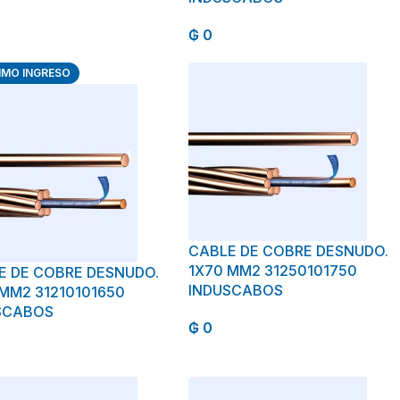
₲
0
IMO INGRESO
CABLE DE COBRE DESNUDO.
1X70 MM2 31250101750
E DE COBRE DESNUDO.
INDUSCABOS
 MM2 31210101650
SCABOS
₲
0