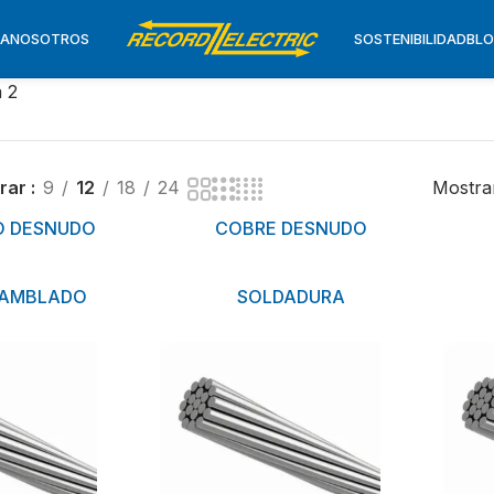
TA
NOSOTROS
SOSTENIBILIDAD
BL
 2
rar
9
12
18
24
Mostra
O DESNUDO
COBRE DESNUDO
SAMBLADO
SOLDADURA