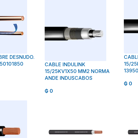
BRE DESNUDO.
CABL
250101850
15/2
CABLE INDULINK
1395
15/25KV1X50 MM2 NORMA
ANDE INDUSCABOS
₲
0
₲
0