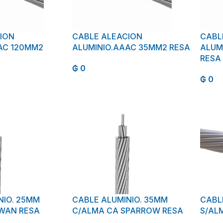
ION
CABLE ALEACION
CABL
AC 120MM2
ALUMINIO.AAAC 35MM2 RESA
ALUM
RESA
₲
0
₲
0
NIO. 25MM
CABLE ALUMINIO. 35MM
CABL
WAN RESA
C/ALMA CA SPARROW RESA
S/ALM