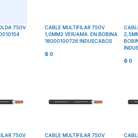
OLDA 750V
CABLE MULTIFILAR 750V
CABL
0010154
1,0MM2 VER/AMA. EN BOBINA
2,5M
18000100726 INDUSCABOS
BOBI
INDU
₲
0
₲
0
FILAR 750V
CABLE MULTIFILAR 750V
CABL