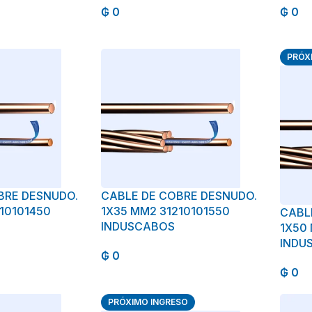
₲
0
₲
0
PRÓX
BRE DESNUDO.
CABLE DE COBRE DESNUDO.
10101450
1X35 MM2 31210101550
CABL
INDUSCABOS
1X50
INDU
₲
0
₲
0
PRÓXIMO INGRESO