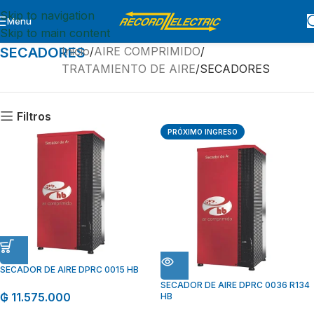
Skip to navigation
Menu
Skip to main content
SECADORES
Inicio
AIRE COMPRIMIDO
TRATAMIENTO DE AIRE
SECADORES
Filtros
PRÓXIMO INGRESO
SECADOR DE AIRE DPRC 0015 HB
SECADOR DE AIRE DPRC 0036 R134
₲
11.575.000
HB