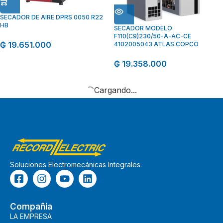
SECADOR DE AIRE DPRS 0050 R22
HB
SECADOR MODELO
F110(C9)230/50-A-AC-CE
₲
19.651.000
4102005043 ATLAS COPCO
₲
19.358.000
Cargando...
Soluciones Electromecánicas Integrales.
Compañia
LA EMPRESA