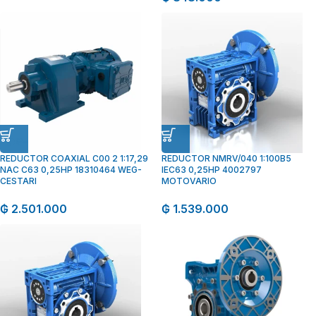
REDUCTOR COAXIAL C00 2 1:17,29
REDUCTOR NMRV/040 1:100B5
NAC C63 0,25HP 18310464 WEG-
IEC63 0,25HP 4002797
CESTARI
MOTOVARIO
₲
2.501.000
₲
1.539.000