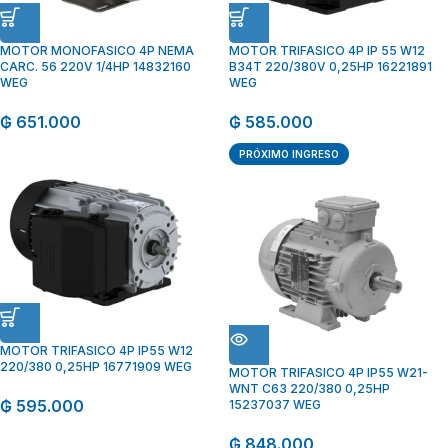
MOTOR MONOFASICO 4P NEMA
MOTOR TRIFASICO 4P IP 55 W12
CARC. 56 220V 1/4HP 14832160
B34T 220/380V 0,25HP 16221891
WEG
WEG
₲
651.000
₲
585.000
PRÓXIMO INGRESO
MOTOR TRIFASICO 4P IP55 W12
220/380 0,25HP 16771909 WEG
MOTOR TRIFASICO 4P IP55 W21-
WNT C63 220/380 0,25HP
₲
595.000
15237037 WEG
₲
848.000