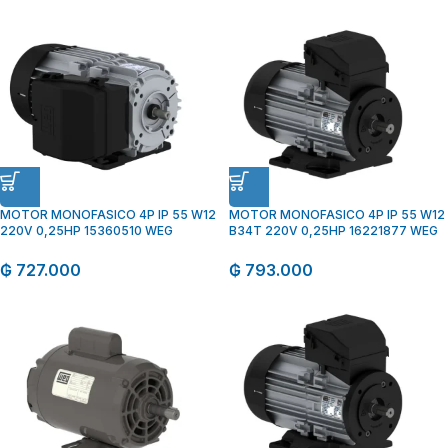
MOTOR MONOFASICO 4P IP 55 W12
MOTOR MONOFASICO 4P IP 55 W12
220V 0,25HP 15360510 WEG
B34T 220V 0,25HP 16221877 WEG
₲
727.000
₲
793.000