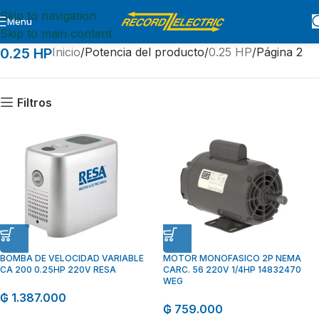
Skip to navigation
Menu
Skip to main content
0.25 HP
Inicio
Potencia del producto
0.25 HP
Página 2
Filtros
BOMBA DE VELOCIDAD VARIABLE
MOTOR MONOFASICO 2P NEMA
CA 200 0.25HP 220V RESA
CARC. 56 220V 1/4HP 14832470
WEG
₲
1.387.000
₲
759.000