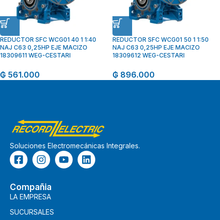
REDUCTOR SFC WCG01 40 1 1:40
REDUCTOR SFC WCG01 50 1 1:50
NAJ C63 0,25HP EJE MACIZO
NAJ C63 0,25HP EJE MACIZO
18309611 WEG-CESTARI
18309612 WEG-CESTARI
₲
561.000
₲
896.000
Soluciones Electromecánicas Integrales.
Compañia
LA EMPRESA
SUCURSALES