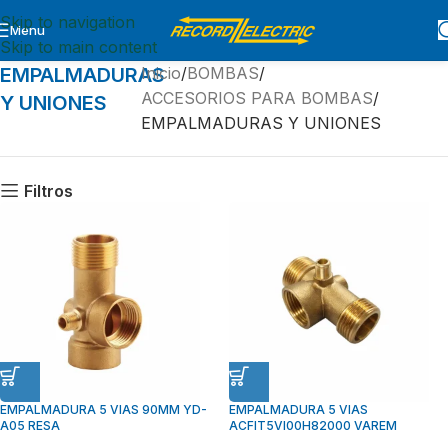
Skip to navigation
Menu
Skip to main content
EMPALMADURAS
Inicio
BOMBAS
ACCESORIOS PARA BOMBAS
Y UNIONES
EMPALMADURAS Y UNIONES
Filtros
EMPALMADURA 5 VIAS 90MM YD-
EMPALMADURA 5 VIAS
A05 RESA
ACFIT5VI00H82000 VAREM