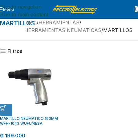
Skip to navigation
Menu
Skip to main content
MARTILLOS
Inicio
HERRAMIENTAS
HERRAMIENTAS NEUMATICAS
MARTILLOS
Filtros
MARTILLO NEUMATICO 190MM
WFH-1043 WUFU/RESA
₲
199.000