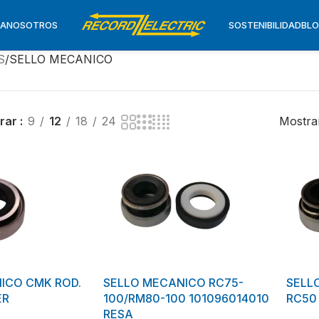
TA
NOSOTROS
SOSTENIBILIDAD
BL
S
SELLO MECANICO
rar
9
12
18
24
Mostran
ICO CMK ROD.
SELLO MECANICO RC75-
SELL
ER
100/RM80-100 101096014010
RC50
RESA