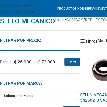
Skip to navigation
PRODUCTOS
INGENIERÍA
POSVEN
Skip to main content
SELLO MECANICO
Inicio
BOMBAS
REPUESTO
FILTRAR POR PRECIO
Most
Filtros
Precio:
₲ 26.900
—
₲ 72.900
Filtrar
FILTRAR POR MARCA
SELLO MECAN
54250210 SA