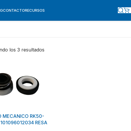
OG
CONTACTO
RECURSOS
do los 3 resultados
O MECANICO RK50-
 101096012034 RESA