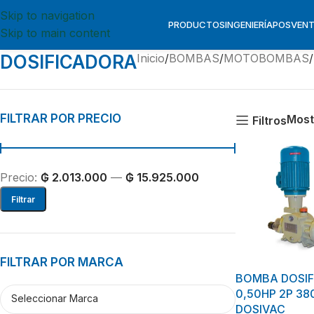
Skip to navigation
PRODUCTOS
INGENIERÍA
POSVEN
Skip to main content
DOSIFICADORA
Inicio
BOMBAS
MOTOBOMBAS
FILTRAR POR PRECIO
Most
Filtros
Precio:
₲ 2.013.000
—
₲ 15.925.000
Filtrar
FILTRAR POR MARCA
BOMBA DOSIF. 
0,50HP 
DOSIVAC