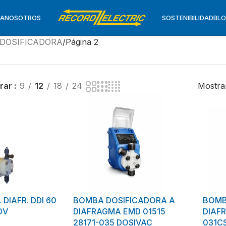
TA
NOSOTROS
SOSTENIBILIDAD
BL
DOSIFICADORA
Página 2
rar
9
12
18
24
Mostra
DIAFR. DDI 60
BOMBA DOSIFICADORA A
BOMB
2P 380V
DIAFRAGMA EMD 01515
DIAF
28171-035 DOSIVAC
031C