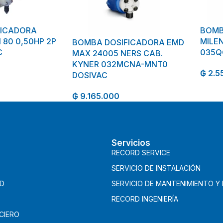
FICADORA
BOMB
 80 0,50HP 2P
MILEN
BOMBA DOSIFICADORA EMD
C
035Q
MAX 24005 NERS CAB.
KYNER 032MCNA-MNT0
₲
2.5
DOSIVAC
₲
9.165.000
Servicios
RECORD SERVICE
SERVICIO DE INSTALACIÓN
AD
SERVICIO DE MANTENIMIENTO Y
RECORD INGENIERÍA
CIERO