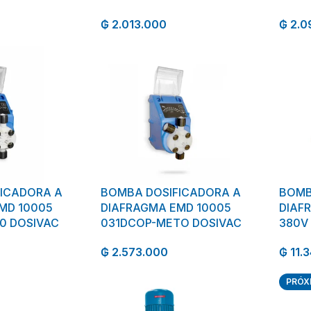
₲
2.013.000
₲
2.0
ICADORA A
BOMBA DOSIFICADORA A
BOMB
MD 10005
DIAFRAGMA EMD 10005
DIAFR
0 DOSIVAC
031DCOP-METO DOSIVAC
380V
₲
2.573.000
₲
11.
PRÓX