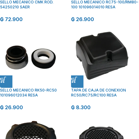
SELLO MECANICO CMK ROD.
SELLO MECANICO RC75-100/RM80-
54250210 SAER
100 101096014010 RESA
₲
72.900
₲
26.900
SELLO MECANICO RK50-RC50
TAPA DE CAJA DE CONEXION
101096012034 RESA
RC50/RC75/RC100 RESA
₲
26.900
₲
8.300