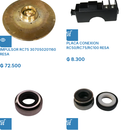
PLACA CONEXION
RC50/RC75/RC100 RESA
IMPULSOR RC75 307050201160
RESA
₲
8.300
₲
72.500