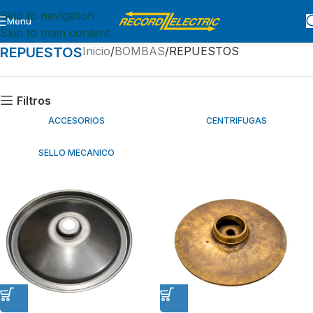
Skip to navigation
Menu
Skip to main content
REPUESTOS
Inicio
BOMBAS
REPUESTOS
Filtros
ACCESORIOS
CENTRIFUGAS
SELLO MECANICO