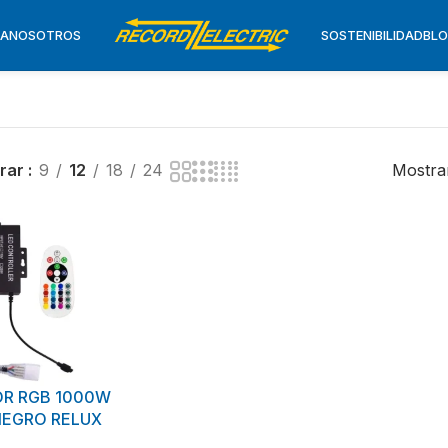
TA
NOSOTROS
SOSTENIBILIDAD
BL
rar
9
12
18
24
Mostran
R RGB 1000W
NEGRO RELUX