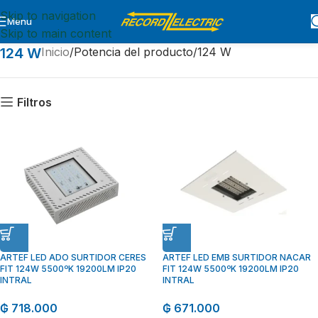
Skip to navigation
Menu
Skip to main content
124 W
Inicio
Potencia del producto
124 W
Filtros
ARTEF LED ADO SURTIDOR CERES
ARTEF LED EMB SURTIDOR NACAR
FIT 124W 5500ºK 19200LM IP20
FIT 124W 5500ºK 19200LM IP20
INTRAL
INTRAL
₲
718.000
₲
671.000