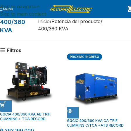
Skip to navigation
Menu
Skip to main content
400/360
Inicio
Potencia del producto
400/360 KVA
KVA
Filtros
PRÓXIMO INGRESO
GGCIA 400/360 KVA AB TRIF.
CUMMINS + TCA RECORD
GGCIC 400/360 KVA CA TRIF.
CUMMINS C/TCA +ATS RECORD
₲
263.160.000