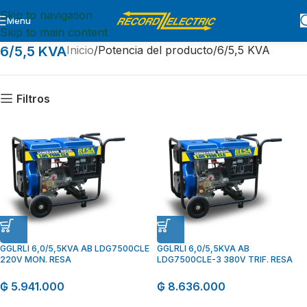
Skip to navigation
Menu
Skip to main content
6/5,5 KVA
Inicio
Potencia del producto
6/5,5 KVA
Filtros
GGLRLI 6,0/5,5KVA AB LDG7500CLE
GGLRLI 6,0/5,5KVA AB
220V MON. RESA
LDG7500CLE-3 380V TRIF. RESA
₲
5.941.000
₲
8.636.000