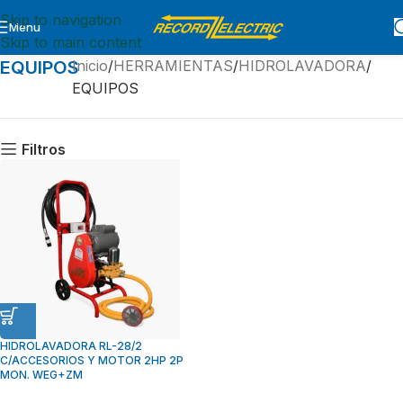
Skip to navigation
Menu
Skip to main content
EQUIPOS
Inicio
HERRAMIENTAS
HIDROLAVADORA
EQUIPOS
Filtros
HIDROLAVADORA RL-28/2
C/ACCESORIOS Y MOTOR 2HP 2P
MON. WEG+ZM