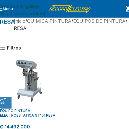
Skip to navigation
Menu
Skip to main content
RESA
Inicio
QUIMICA PINTURA
EQUIPOS DE PINTURA
RESA
Filtros
EQUIPO PINTURA
ELECTROESTATICA GT101 RESA
₲
14.492.000