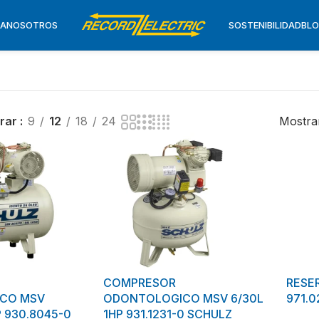
TA
NOSOTROS
SOSTENIBILIDAD
BL
rar
9
12
18
24
Mostran
COMPRESOR
RESE
CO MSV
ODONTOLOGICO MSV 6/30L
971.
P 930.8045-0
1HP 931.1231-0 SCHULZ