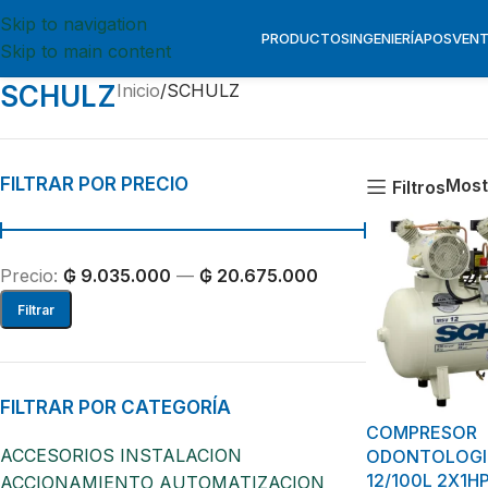
Skip to navigation
PRODUCTOS
INGENIERÍA
POSVEN
Skip to main content
SCHULZ
Inicio
SCHULZ
FILTRAR POR PRECIO
Most
Filtros
Precio:
₲ 9.035.000
—
₲ 20.675.000
Filtrar
FILTRAR POR CATEGORÍA
COMPRESOR
ACCESORIOS INSTALACION
ODONTOLOGI
12/100L 2X1H
ACCIONAMIENTO AUTOMATIZACION