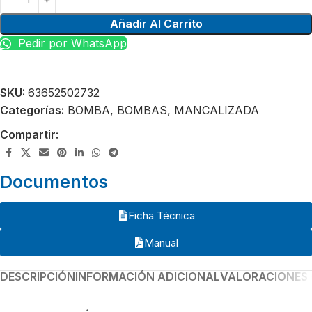
Añadir Al Carrito
Pedir por WhatsApp
SKU:
63652502732
Categorías:
BOMBA
,
BOMBAS
,
MANCALIZADA
Compartir:
Documentos
Ficha Técnica
Manual
DESCRIPCIÓN
INFORMACIÓN ADICIONAL
VALORACIONES 