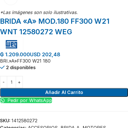
*Las imágenes son solo ilustrativas.
BRIDA «A» MOD.180 FF300 W21
WNT 12580272 WEG
USD 202,48
₲
1.209.000
BRI.»A»FF300 W21 180
2 disponibles
Añadir Al Carrito
Pedir por WhatsApp
SKU:
1412580272
Categorías:
ACCESORIOS
,
BRIDA A
,
MOTORES