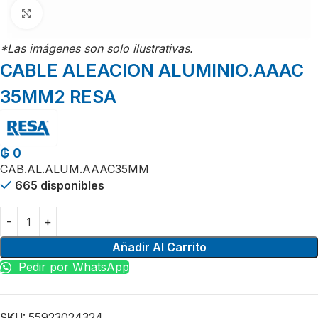
Click para agrandar
*Las imágenes son solo ilustrativas.
CABLE ALEACION ALUMINIO.AAAC
35MM2 RESA
₲
0
CAB.AL.ALUM.AAAC35MM
665 disponibles
Añadir Al Carrito
Pedir por WhatsApp
SKU:
55923024324