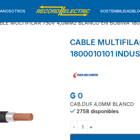
TA
NOSOTROS
SOSTENIBILIDAD
BL
BLE MULTIFILAR 750V 4,0MM2 BLANCO EN BOBINA 18
CABLE MULTIFILA
1800010101 INDU
₲
0
CAB.DUF.4,0MM BLANCO
2758 disponibles