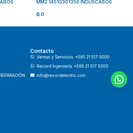
CABOS
MM2 14510301356 INDUSCABOS
₲
0
Contacto
Ventas y Servicios: +595 21 517 5000
Record Ingeniería: +595 21 517 5000
 REPARACIÓN
info@recordelectric.com