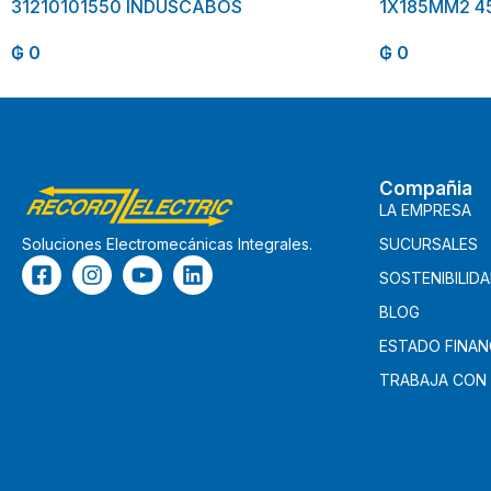
31210101550 INDUSCABOS
1X185MM2 4
₲
0
₲
0
Compañia
LA EMPRESA
SUCURSALES
Soluciones Electromecánicas Integrales.
SOSTENIBILID
BLOG
ESTADO FINAN
TRABAJA CON