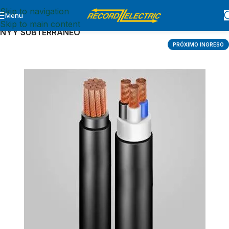
Skip to navigation
Menu
Inicio
CABLES Y ALAMBRES
CABLES
Skip to main content
NYY SUBTERRANEO
PRÓXIMO INGRESO