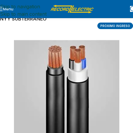
Skip to navigation
Menu
Inicio
CABLES Y ALAMBRES
CABLES
Skip to main content
NYY SUBTERRANEO
PRÓXIMO INGRESO