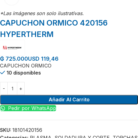
*Las imágenes son solo ilustrativas.
CAPUCHON ORMICO 420156
HYPERTHERM
USD 119,46
₲
725.000
CAPUCHON ORMICO
10 disponibles
Añadir Al Carrito
Pedir por WhatsApp
SKU:
18101420156
Categorías:
PLASMA
,
SOLDADURA Y CORTE
,
TORCHAS