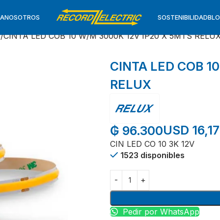
TA
NOSOTROS
SOSTENIBILIDAD
BL
D
CINTA LED COB 10 W/M 3000K 12V IP20 X 5MTS RELU
CINTA LED COB 10
RELUX
USD 16,17
₲
96.300
CIN LED CO 10 3K 12V
1523 disponibles
Pedir por WhatsApp