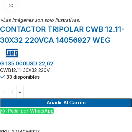
Click para agrandar
*Las imágenes son solo ilustrativas.
CONTACTOR TRIPOLAR CWB 12.11-
30X32 220VCA 14056927 WEG
USD 22,62
₲
135.000
CWB12.11-30X32 220V
33 disponibles
Añadir Al Carrito
Pedir por WhatsApp
SKU:
2714056927