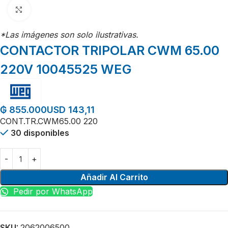
Click para agrandar
*Las imágenes son solo ilustrativas.
CONTACTOR TRIPOLAR CWM 65.00
220V 10045525 WEG
USD 143,11
₲
855.000
CONT.TR.CWM65.00 220
30 disponibles
Añadir Al Carrito
Pedir por WhatsApp
SKU:
2062006500