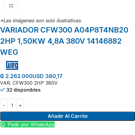
Click para agrandar
*Las imágenes son solo ilustrativas.
VARIADOR CFW300 A04P8T4NB20
2HP 1,50KW 4,8A 380V 14146882
WEG
USD 380,17
₲
2.262.000
VAR. CFW300 2HP 380V
32 disponibles
Añadir Al Carrito
Pedir por WhatsApp