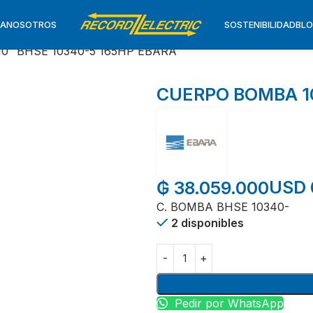
TA
NOSOTROS
SOSTENIBILIDAD
BL
0″ BHSE 10340-5 165HP EBARA
CUERPO BOMBA 10
USD 
₲
38.059.000
C. BOMBA BHSE 10340-
2 disponibles
Pedir por WhatsApp