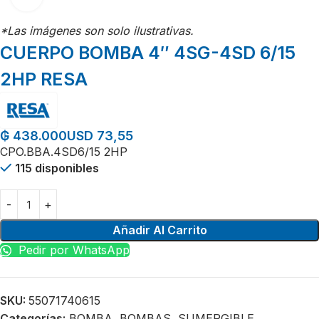
*Las imágenes son solo ilustrativas.
CUERPO BOMBA 4″ 4SG-4SD 6/15
2HP RESA
USD 73,55
₲
438.000
CPO.BBA.4SD6/15 2HP
115 disponibles
Añadir Al Carrito
Pedir por WhatsApp
SKU:
55071740615
Categorías:
BOMBA
,
BOMBAS
,
SUMERGIBLE