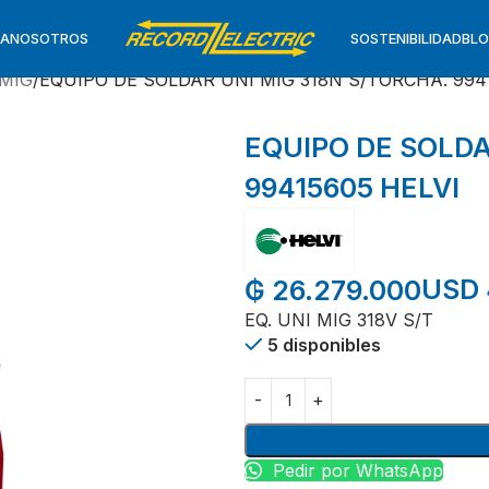
TA
NOSOTROS
SOSTENIBILIDAD
BL
MIG
EQUIPO DE SOLDAR UNI MIG 318N S/TORCHA. 994
EQUIPO DE SOLDA
99415605 HELVI
USD 
₲
26.279.000
EQ. UNI MIG 318V S/T
5 disponibles
Pedir por WhatsApp