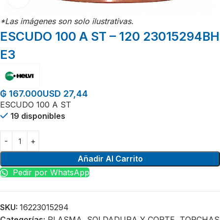
*Las imágenes son solo ilustrativas.
ESCUDO 100 A ST – 120 23015294BH
E3
USD 27,44
₲
167.000
ESCUDO 100 A ST
19 disponibles
Añadir Al Carrito
Pedir por WhatsApp
SKU:
16223015294
Categorías:
PLASMA
,
SOLDADURA Y CORTE
,
TORCHAS