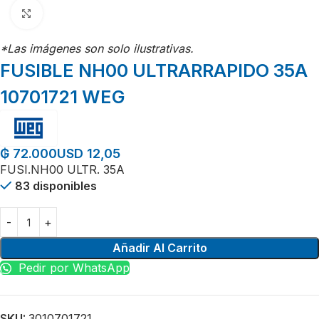
Click para agrandar
*Las imágenes son solo ilustrativas.
FUSIBLE NH00 ULTRARRAPIDO 35A
10701721 WEG
USD 12,05
₲
72.000
FUSI.NH00 ULTR. 35A
83 disponibles
Añadir Al Carrito
Pedir por WhatsApp
SKU:
3010701721