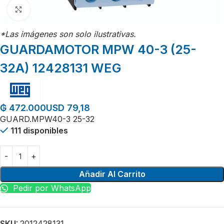
Click para agrandar
*Las imágenes son solo ilustrativas.
GUARDAMOTOR MPW 40-3 (25-
32A) 12428131 WEG
USD 79,18
₲
472.000
GUARD.MPW40-3 25-32
111 disponibles
Añadir Al Carrito
Pedir por WhatsApp
SKU:
2012428131