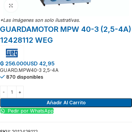
Click para agrandar
*Las imágenes son solo ilustrativas.
GUARDAMOTOR MPW 40-3 (2,5-4A)
12428112 WEG
USD 42,95
₲
256.000
GUARD.MPW40-3 2,5-4A
870 disponibles
Añadir Al Carrito
Pedir por WhatsApp
SKU:
2012428112