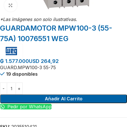
Click para agrandar
*Las imágenes son solo ilustrativas.
GUARDAMOTOR MPW100-3 (55-
75A) 10076551 WEG
USD 264,92
₲
1.577.000
GUARD.MPW100-3 55-75
19 disponibles
Añadir Al Carrito
Pedir por WhatsApp
SKU:
2035510421