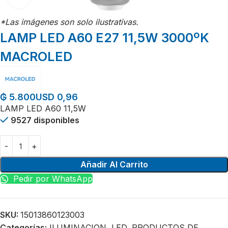
*Las imágenes son solo ilustrativas.
LAMP LED A60 E27 11,5W 3000ºK
MACROLED
USD 0,96
₲
5.800
LAMP LED A60 11,5W
9527 disponibles
Añadir Al Carrito
Pedir por WhatsApp
SKU:
15013860123003
Categorías:
ILUMINACION
,
LED
,
PRODUCTOS DE