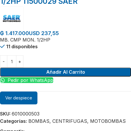
1/2HP 11500029 SAER
USD 237,55
₲
1.417.000
MB. CMP MON. 1/2HP
11 disponibles
Añadir Al Carrito
Pedir por WhatsApp
Ver despiece
SKU:
6010000503
Categorías:
BOMBAS
,
CENTRIFUGAS
,
MOTOBOMBAS