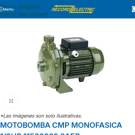
Skip to navigation
Menu
Inicio
BOMBAS
MOTOBOMBAS
CENTRIFUGAS
Skip to main content
Click para agrandar
*Las imágenes son solo ilustrativas.
MOTOBOMBA CMP MONOFASICA