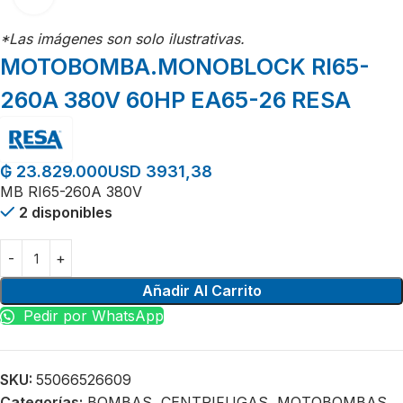
*Las imágenes son solo ilustrativas.
MOTOBOMBA.MONOBLOCK RI65-
260A 380V 60HP EA65-26 RESA
USD 3931,38
₲
23.829.000
MB RI65-260A 380V
2 disponibles
Añadir Al Carrito
Pedir por WhatsApp
SKU:
55066526609
Categorías:
BOMBAS
,
CENTRIFUGAS
,
MOTOBOMBAS