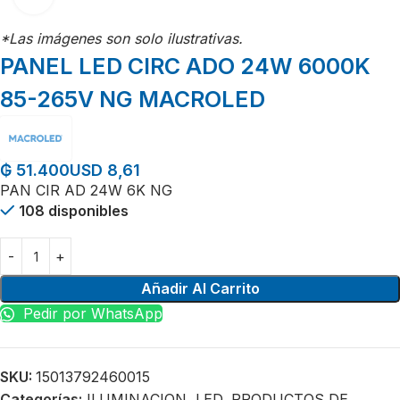
*Las imágenes son solo ilustrativas.
PANEL LED CIRC ADO 24W 6000K
85-265V NG MACROLED
USD 8,61
₲
51.400
PAN CIR AD 24W 6K NG
108 disponibles
Añadir Al Carrito
Pedir por WhatsApp
SKU:
15013792460015
Categorías:
ILUMINACION
,
LED
,
PRODUCTOS DE