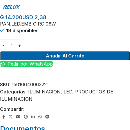
USD 2,38
₲
14.200
PAN.LED.EMB CIRC 06W
19 disponibles
Añadir Al Carrito
Pedir por WhatsApp
SKU:
15010640063221
Categorías:
ILUMINACION
,
LED
,
PRODUCTOS DE
ILUMINACION
Compartir:
Documentos