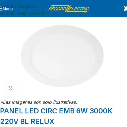
Skip to navigation
Menu
Inicio
ILUMINACION
PRODUCTOS DE ILUMINACION
LED
Skip to main content
Click para agrandar
*Las imágenes son solo ilustrativas.
PANEL LED CIRC EMB 6W 3000K
220V BL RELUX