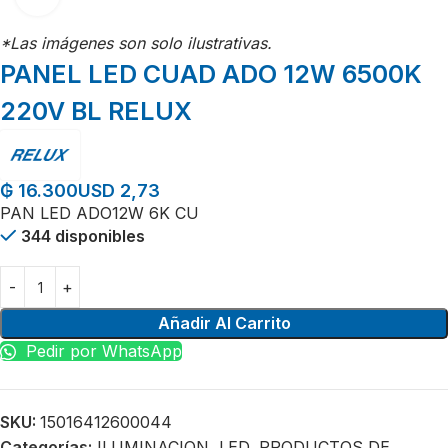
*Las imágenes son solo ilustrativas.
PANEL LED CUAD ADO 12W 6500K
220V BL RELUX
USD 2,73
₲
16.300
PAN LED ADO12W 6K CU
344 disponibles
Añadir Al Carrito
Pedir por WhatsApp
SKU:
15016412600044
Categorías:
ILUMINACION
,
LED
,
PRODUCTOS DE