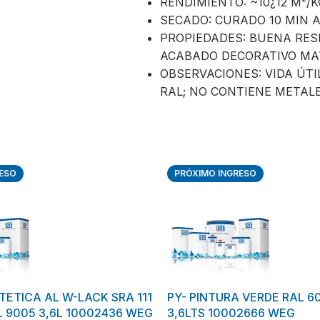
RENDIMIENTO: ~10¿12 M²/K
SECADO: CURADO 10 MIN A 
PROPIEDADES: BUENA RESI
ACABADO DECORATIVO MA
OBSERVACIONES: VIDA ÚTIL
RAL; NO CONTIENE METAL
ESO
PRÓXIMO INGRESO
TETICA AL W-LACK SRA 111
PY- PINTURA VERDE RAL 60
L 9005 3,6L 10002436 WEG
3,6LTS 10002666 WEG