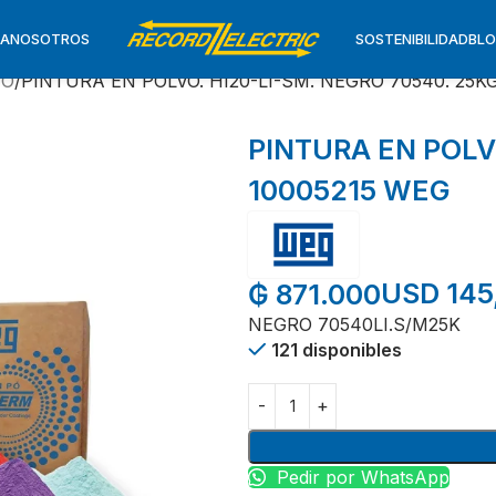
TA
NOSOTROS
SOSTENIBILIDAD
BL
VO
PINTURA EN POLVO. HI20-LI-SM. NEGRO 70540. 25K
PINTURA EN POLV
10005215 WEG
USD 145
₲
871.000
NEGRO 70540LI.S/M25K
121 disponibles
Pedir por WhatsApp