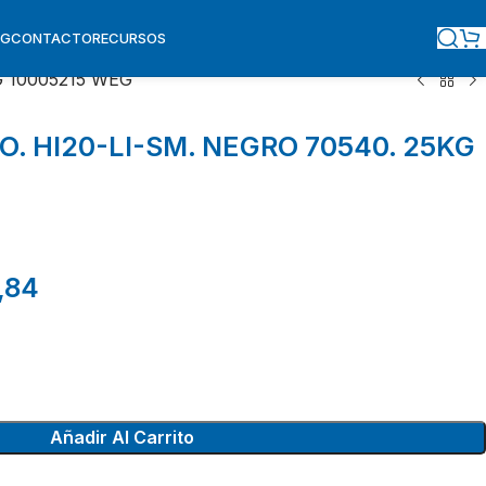
OG
CONTACTO
RECURSOS
G 10005215 WEG
O. HI20-LI-SM. NEGRO 70540. 25KG
,84
Añadir Al Carrito