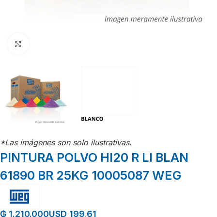
Click para agrandar
*Las imágenes son solo ilustrativas.
PINTURA POLVO HI20 R LI BLAN
61890 BR 25KG 10005087 WEG
USD 199,61
₲
1.210.000