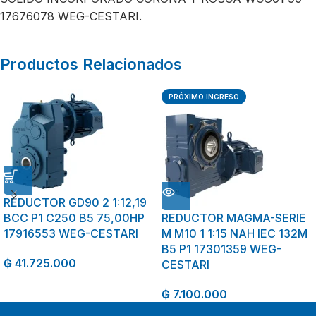
17676078 WEG-CESTARI.
Productos Relacionados
PRÓXIMO INGRESO
REDUCTOR GD90 2 1:12,19
BCC P1 C250 B5 75,00HP
REDUCTOR MAGMA-SERIE
17916553 WEG-CESTARI
M M10 1 1:15 NAH IEC 132M
B5 P1 17301359 WEG-
₲
41.725.000
CESTARI
₲
7.100.000