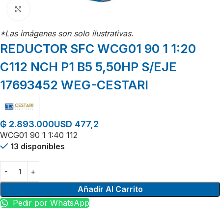
Click para agrandar
*Las imágenes son solo ilustrativas.
REDUCTOR SFC WCG01 90 1 1:20
C112 NCH P1 B5 5,50HP S/EJE
17693452 WEG-CESTARI
USD 477,2
₲
2.893.000
WCG01 90 1 1:40 112
13 disponibles
Añadir Al Carrito
Pedir por WhatsApp