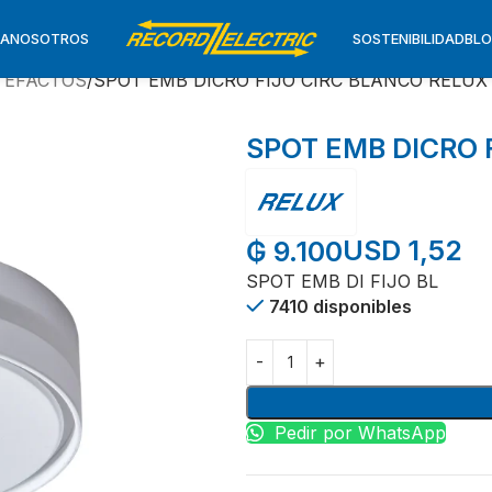
TA
NOSOTROS
SOSTENIBILIDAD
BL
TEFACTOS
SPOT EMB DICRO FIJO CIRC BLANCO RELUX
SPOT EMB DICRO 
USD 1,52
₲
9.100
SPOT EMB DI FIJO BL
7410 disponibles
Pedir por WhatsApp