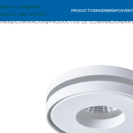
Skip to navigation
PRODUCTOS
INGENIERÍA
POSVEN
Skip to main content
Inicio
ILUMINACION
PRODUCTOS DE ILUMINACION
AR