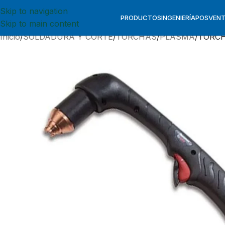
Skip to navigation
PRODUCTOS
INGENIERÍA
POSVEN
Skip to main content
Inicio
SOLDADURA Y CORTE
TORCHAS
PLASMA
TORCH