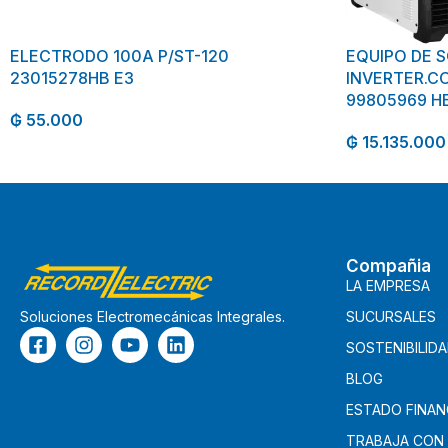
ELECTRODO 100A P/ST-120
EQUIPO DE 
23015278HB E3
INVERTER.C
99805969 HE
₲
55.000
₲
15.135.000
Compañia
LA EMPRESA
SUCURSALES
Soluciones Electromecánicas Integrales.
SOSTENIBILID
BLOG
ESTADO FINAN
TRABAJA CON