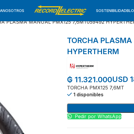
TA
NOSOTROS
SOSTENIBILIDAD
BL
A PLASMA MANUAL PMX125 7,6MT059492 HYPERTH
TORCHA PLASMA 
HYPERTHERM
USD 1
₲
11.321.000
TORCHA PMX125 7,6MT
1 disponibles
Pedir por WhatsApp